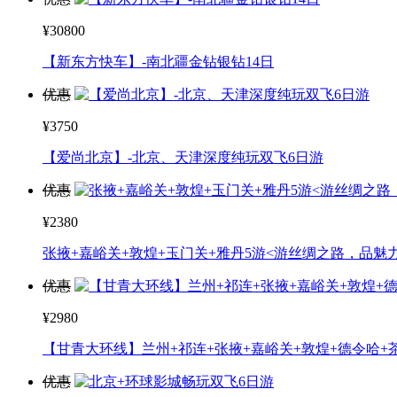
¥30800
【新东方快车】-南北疆金钻银钻14日
优惠
¥3750
【爱尚北京】-北京、天津深度纯玩双飞6日游
优惠
¥2380
张掖+嘉峪关+敦煌+玉门关+雅丹5游<游丝绸之路，品魅
优惠
¥2980
【甘青大环线】兰州+祁连+张掖+嘉峪关+敦煌+德令哈+
优惠