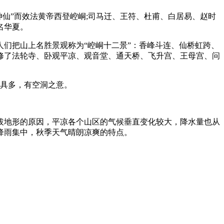
神仙”而效法黄帝西登崆峒;司马迁、王符、杜甫、白居易、赵时
名华夏。
们把山上名胜景观称为“崆峒十二景”：香峰斗连、仙桥虹跨、
修了法轮寺、卧观平凉、观音堂、通天桥、飞升宫、王母宫、问
穴具多，有空洞之意。
。
拔地形的原因，平凉各个山区的气候垂直变化较大，降水量也从
降雨集中，秋季天气晴朗凉爽的特点。