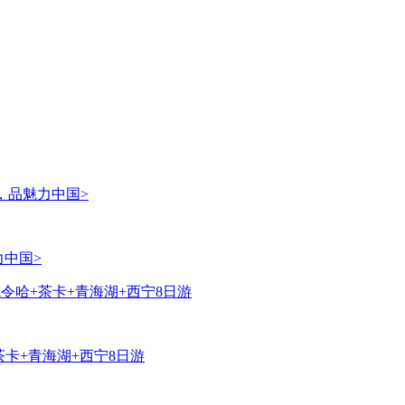
力中国>
茶卡+青海湖+西宁8日游