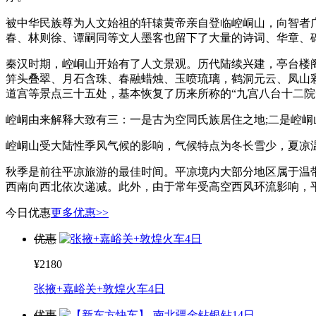
被中华民族尊为人文始祖的轩辕黄帝亲自登临崆峒山，向智者广成
春、林则徐、谭嗣同等文人墨客也留下了大量的诗词、华章、
秦汉时期，崆峒山开始有了人文景观。历代陆续兴建，亭台楼
笄头叠翠、月石含珠、春融蜡烛、玉喷琉璃，鹤洞元云、凤山
道宫等景点三十五处，基本恢复了历来所称的“九宫八台十二院
崆峒由来解释大致有三：一是古为空同氏族居住之地;二是崆峒
崆峒山受大陆性季风气候的影响，气候特点为冬长雪少，夏凉
秋季是前往平凉旅游的最佳时间。平凉境内大部分地区属于温
西南向西北依次递减。此外，由于常年受高空西风环流影响，
今日优惠
更多优惠>>
优惠
¥2180
张掖+嘉峪关+敦煌火车4日
优惠