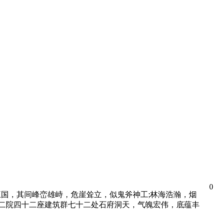
0
王国，其间峰峦雄峙，危崖耸立，似鬼斧神工;林海浩瀚，烟
二院四十二座建筑群七十二处石府洞天，气魄宏伟，底蕴丰