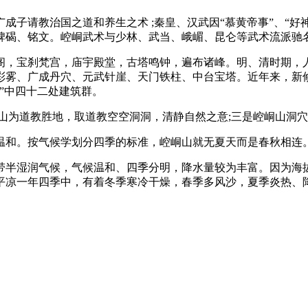
子请教治国之道和养生之术 ;秦皇、汉武因“慕黄帝事”、“好
碑碣、铭文。崆峒武术与少林、武当、峨嵋、昆仑等武术流派驰
阁，宝刹梵宫，庙宇殿堂，古塔鸣钟，遍布诸峰。明、清时期，人
彩雾、广成丹穴、元武针崖、天门铁柱、中台宝塔。近年来，新
”中四十二处建筑群。
山为道教胜地，取道教空空洞洞，清静自然之意;三是崆峒山洞
温和。按气候学划分四季的标准，崆峒山就无夏天而是春秋相连
带半湿润气候，气候温和、四季分明，降水量较为丰富。因为海
平凉一年四季中，有着冬季寒冷干燥，春季多风沙，夏季炎热、