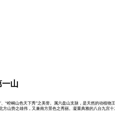
第一山
”、“崆峒山色天下秀”之美誉。属六盘山支脉，是天然的动植物
富北方山势之雄伟，又兼南方景色之秀丽。凝重典雅的八台九宫十