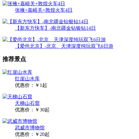
张掖+嘉峪关+敦煌火车4日
【新东方快车】-南北疆金钻银钻14日
【爱尚北京】-北京、天津深度纯玩双飞6日游
推荐景点
红崖山水库
优惠价：￥1起
天梯山石窟
优惠价：￥30起
武威市博物馆
优惠价：￥20起